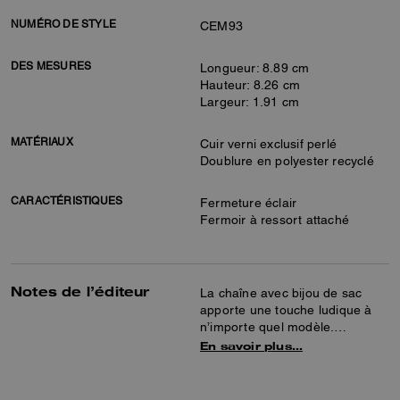
NUMÉRO DE STYLE
CEM93
DES MESURES
Longueur: 8.89 cm
Hauteur: 8.26 cm
Largeur: 1.91 cm
MATÉRIAUX
Cuir verni exclusif perlé
Doublure en polyester recyclé
CARACTÉRISTIQUES
Fermeture éclair
Fermoir à ressort attaché
Notes de l’éditeur
La chaîne avec bijou de sac
apporte une touche ludique à
n’importe quel modèle.
Confectionné en cuir verni
En savoir plus…
exclusif nacré, il est doté d’un
fermoir à ressort pour une
utilisation facile.