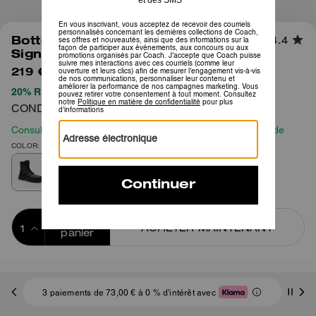
1
/
4
Botte Combat En Jacquard
4.4
Signature
219 €
450 €
20% REMISE APPLIQUÉE LORS DU PAIEMENT
CONDITIONS GÉNÉRALES COMPLÈTES ICI
Consultez notre guide des tailles avant de passer commande
COLOR: Anthracite
Ajouter au 
ACHETER MAINTENANT
panier
ADDING TO
BAG
3 paiements de 73,00 € à 0 % d'intérêt avec