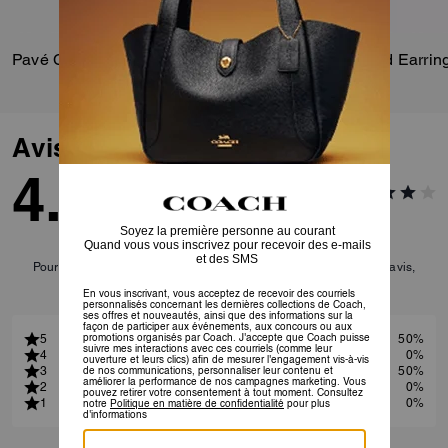
Pavé C Necklace
Signature Star Stud Earrin
Avis
4.0
2
Avis
Pour plus d’informations sur la manière dont nous vérifions nos avis,
cliquez
ici
.
5
50%
4
0%
3
50%
2
0%
1
0%