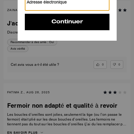
ZAINA B., DEC 13, 2024
J’adore
Discret j’aime beaucoup
Recommander à des amis :
Oui
Avis vérifié
0
0
Cet avis vous a-t-il été utile ?
FATIMA Z., AUG 26, 2025
Fermoir non adapté et qualité à revoir
Les boucles d’oreilles sont jolies, seulement la tige (ou l’on passe le
fermoir) était plié sur les deux boucles d’oreilles. Les fermoirs ne
tiennent pas du tout sur les boucles d’oreilles (j’ai du les remplacer par
d’autres fermoirs que j’avais dans ma boîte à bijoux). Je trouve jolie le
EN SAVOIR PLUS
produit porté mais il faut pas trop s’attarder dessus quand à la qualité.