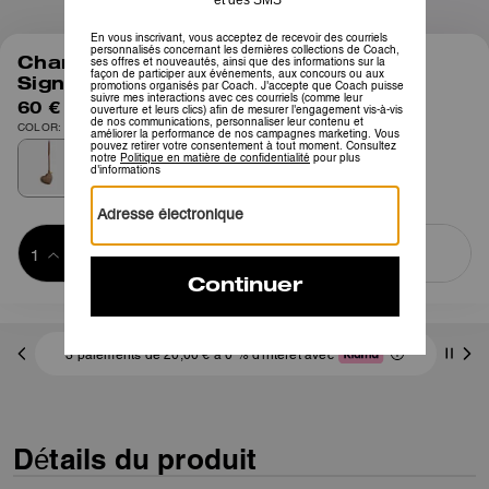
1
/
2
Charm Cœur Matelassé En Toile
Signature
60 €
COLOR: Laiton/Caramel beige
Ajouter au 
ACHETER MAINTENANT
panier
ADDING TO
BAG
3 paiements de 20,00 € à 0 % d'intérêt avec
Détails du produit