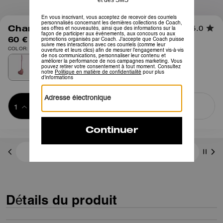
1
/
2
Charm Cœur Matelassé
5.0
60 €
COLOR: Laiton/Pivoine
Ajouter au 
ACHETER MAINTENANT
panier
ADDING TO
BAG
3 paiements de 20,00 € à 0 % d'intérêt avec
Détails du produit