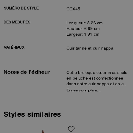
NUMÉRO DE STYLE
CCX45
DES MESURES
Longueur: 8.26 cm
Hauteur: 6.99 cm
Largeur: 1.91 cm
MATÉRIAUX
Cuir tanné et cuir nappa
Notes de l’éditeur
Cette breloque cœur irrésistible
en peluche est confectionnée
dans notre cuir nappa et en cuir
tanné ultra doux. Elle ajoute une
En savoir plus…
touche de douceur à tous les
sacs.
Styles similaires