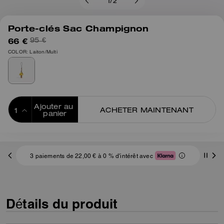
1
/
2
Porte-clés Sac Champignon
66 €
95 €
COLOR: Laiton/Multi
Ajouter au 
ACHETER MAINTENANT
panier
ADDING TO
BAG
3 paiements de 22,00 € à 0 % d'intérêt avec
Détails du produit