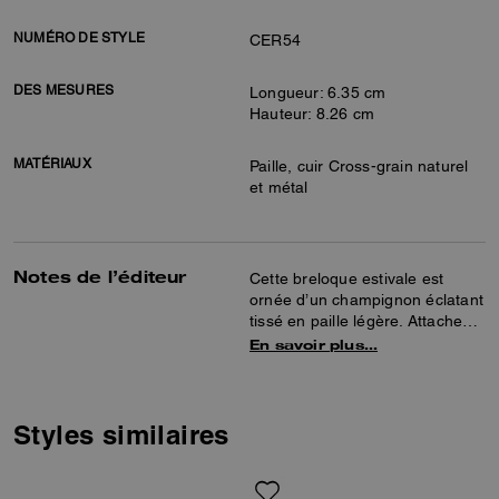
NUMÉRO DE STYLE
CER54
DES MESURES
Longueur: 6.35 cm
Hauteur: 8.26 cm
MATÉRIAUX
Paille, cuir Cross-grain naturel
et métal
Notes de l’éditeur
Cette breloque estivale est
ornée d’un champignon éclatant
tissé en paille légère. Attachez-
le à un sac favori pour apporter
En savoir plus…
une touche de fraîcheur.
Styles similaires