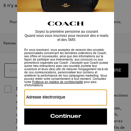
Il n’y a pas encore d’avis.
Pour plus d’informations sur la manière dont nous vérifions nos avis,
cliquez
ici
.
Femme
/
Accessoires et bijoux
/
Breloques de sacs et porte-clés
S’INSCRIRE
En vous inscrivant, vous acceptez de recevoir des
courriels personnalisés concernant les dernières collections
de Coach, ses offres et nouveautés, ainsi que des
informations sur la façon de participer aux événements,
aux concours ou aux promotions organisés par Coach.
J’accepte que Coach puisse suivre mes interactions avec
ces courriels (comme leur ouverture et leurs clics) afin de