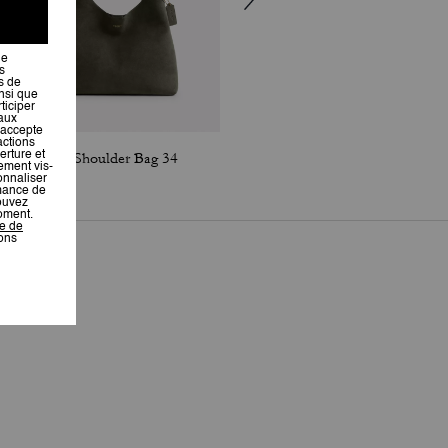
Brooklyn Shoulder Bag 34
Lana Shoulder Bag