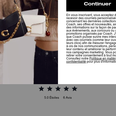
Brooklyn Shoulder Bag 28
Brooklyn Shoulder Bag 39
Avis
5.0
Étoiles
6
Avis