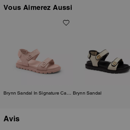
and adjustable Velcro closures
Vous Aimerez Aussi
for on-and-off ease, it’s finished
with our polished Signature
hardware for a heritage touch.
Brynn Sandal In Signature Canvas
Brynn Sandal
Avis