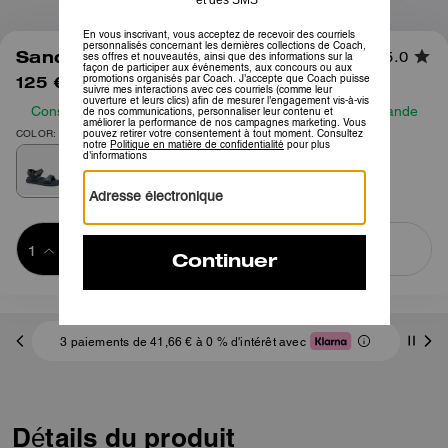
1
/
6
Sandale Brynn en Denim Loved
5.0
125 €
195 €
Consultez notre guide des tailles avant de passer commande
COLOR: Indigo Sombre
Ajouter au 
ACHETER MAINTENANT
panier
ADDING TO
BAG
3 paiements de 41,66 € à 0 % d'intérêt avec
Détails du produit