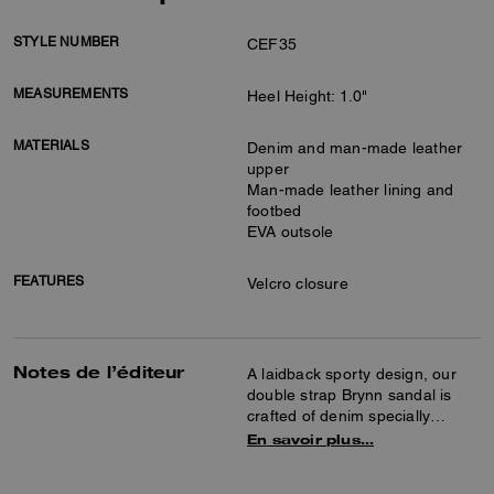
STYLE NUMBER
CEF35
MEASUREMENTS
Heel Height: 1.0"
MATERIALS
Denim and man-made leather
upper
Man-made leather lining and
footbed
EVA outsole
FEATURES
Velcro closure
Notes de l’éditeur
A laidback sporty design, our
double strap Brynn sandal is
crafted of denim specially
treated for a loveworn look.
En savoir plus…
Featuring a comfortable padded
footbed, lightweight EVA outsole