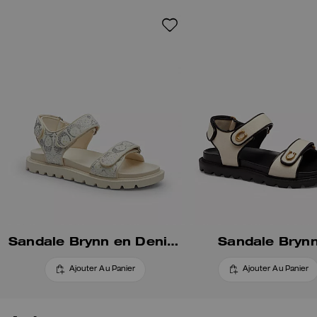
facilement, elle est complétée
par notre élément exclusif ton
sur ton pour une touche
traditionnelle.
Notre toile exclusive est
confectionnée en coton issu de
fermes utilisant des pratiques
régénératrices. Ces dernières
contribuent à maintenir et à
régénérer les terres, à accroître
la diversité biologique et la
santé des sols, et pourraient
conduire à une augmentation de
l’absorption du carbone.
Sandale Brynn en Denim Signature Crystal
Sandale Bryn
Ajouter Au Panier
Ajouter Au Panier