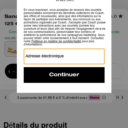
1
/
5
Sandale Brynn en Toile Signature
5.0
125 €
195 €
Consultez notre guide des tailles avant de passer commande
COLOR: VANILLE
Ajouter au 
ACHETER MAINTENANT
panier
ADDING TO
BAG
3 paiements de 41,66 € à 0 % d'intérêt avec
Détails du produit