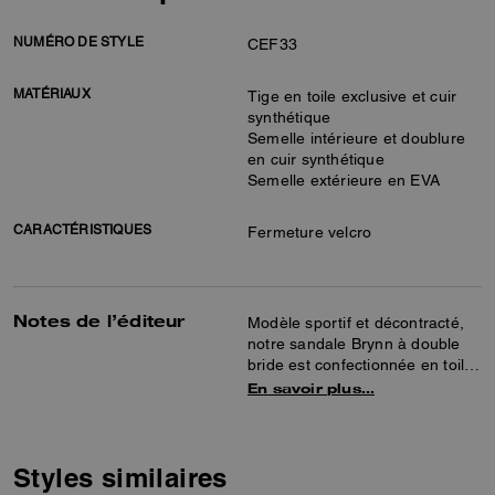
NUMÉRO DE STYLE
CEF33
MATÉRIAUX
Tige en toile exclusive et cuir
synthétique
Semelle intérieure et doublure
en cuir synthétique
Semelle extérieure en EVA
CARACTÉRISTIQUES
Fermeture velcro
Notes de l’éditeur
Modèle sportif et décontracté,
notre sandale Brynn à double
bride est confectionnée en toile
exclusive. Présentant une
En savoir plus…
assise plantaire matelassée
confortable, une semelle
extérieure légère en EVA et des
fermetures Velcro ajustables
Styles similaires
pour l’enfiler et la retirer