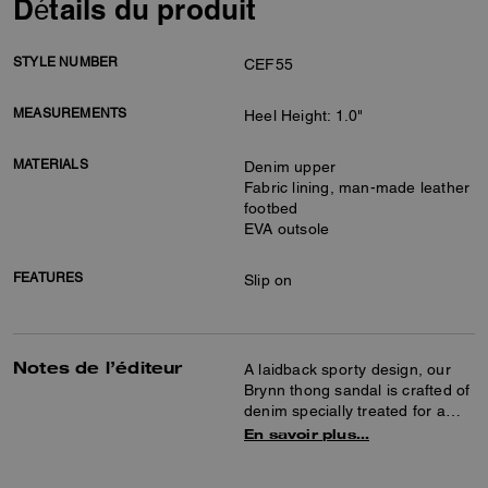
Détails du produit
STYLE NUMBER
CEF55
MEASUREMENTS
Heel Height: 1.0"
MATERIALS
Denim upper
Fabric lining, man-made leather
footbed
EVA outsole
FEATURES
Slip on
Notes de l’éditeur
A laidback sporty design, our
Brynn thong sandal is crafted of
denim specially treated for a
love-worn look and a chunky,
En savoir plus…
lightweight EVA outsole.
Featuring a comfortable molded