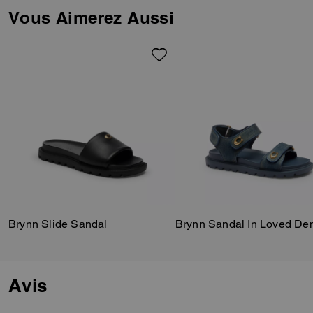
footbed, the slip-on silhouette is
Vous Aimerez Aussi
finished with our polished
Signature hardware for a
heritage touch.
Brynn Slide Sandal
Brynn Sandal In Loved De
Avis