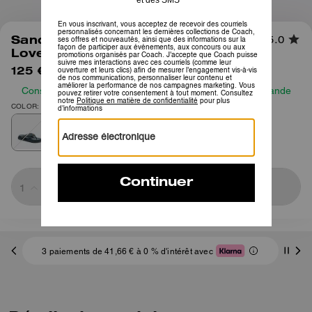
1
/
6
Sandale Bride Brynn En Denim
5.0
Loved
125 €
150 €
Consultez notre guide des tailles avant de passer commande
COLOR: Indigo Sombre
Sold Out
3 paiements de 41,66 € à 0 % d'intérêt avec