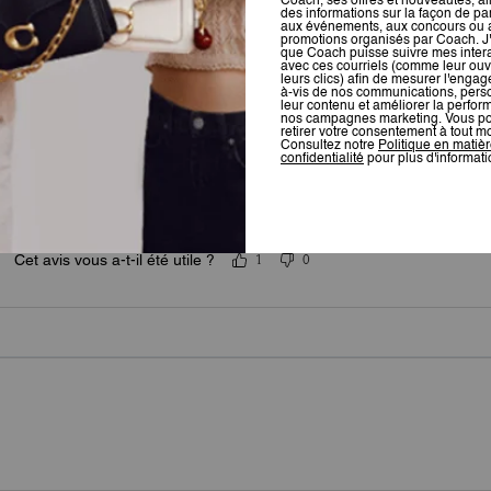
Très bien, pratique...
Cet avis vous a-t-il été utile ?
0
0
Sublime
Le sac est sublime et de très bonne qualité
Cet avis vous a-t-il été utile ?
1
0