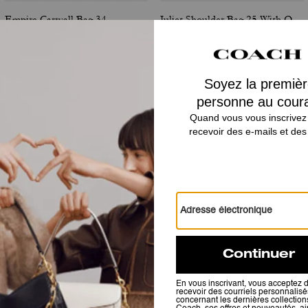
Empire Carryall Bag 34
Juliet Shoulder Bag 25 With Quilting
Avis
5.0
Étoiles
2
Avis
Pour plus d’informations sur la manière dont nous vérifions nos avis, cliquez
ici
.
EMPIRE