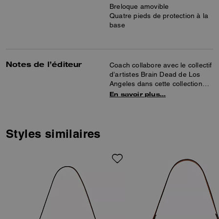
Breloque amovible
Quatre pieds de protection à la
base
Notes de l’éditeur
Coach collabore avec le collectif
d’artistes Brain Dead de Los
Angeles dans cette collection
spéciale célébrant l’art de la
En savoir plus…
cocréation et de l’expression de
soi.. Ensemble, nous avons
réinventé notre marque
exclusive avec le logo de Brain
Styles similaires
Dead et nous avons rêvé d’un
parc thématique imaginaire
rempli de mascottes ludiques.
Modèle d’inspiration vintage,
notre cabas Empire est conçu
avec l’état d’esprit et le
caractère de New York.
Confectionné en cuir Cross-
grain naturel et en cuir nappa