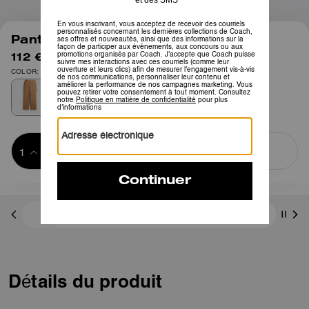
1
/
4
Pantalon en toile de coton biologique
112 €
225 €
COLOR: Sable
Ajouter au 
ACHETER MAINTENANT
panier
ADDING TO
BAG
Frais D'envoi Et De Retour Offerts
Détails du produit