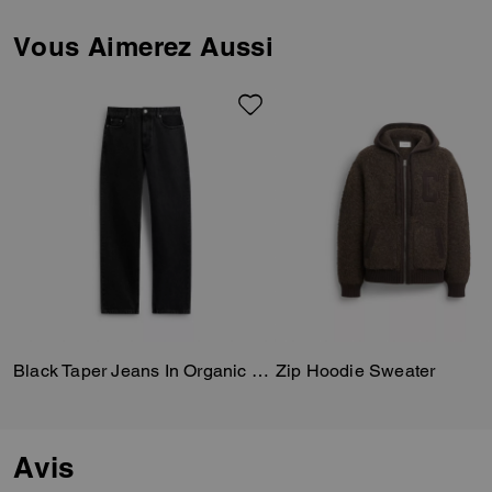
finished with a leather patch at
the back pocket for a heritage
Vous Aimerez Aussi
touch.
These pants are crafted of
organic cotton made without the
use of harmful chemicals and
pesticides.
Black Taper Jeans In Organic Cotton
Zip Hoodie Sweater
Avis