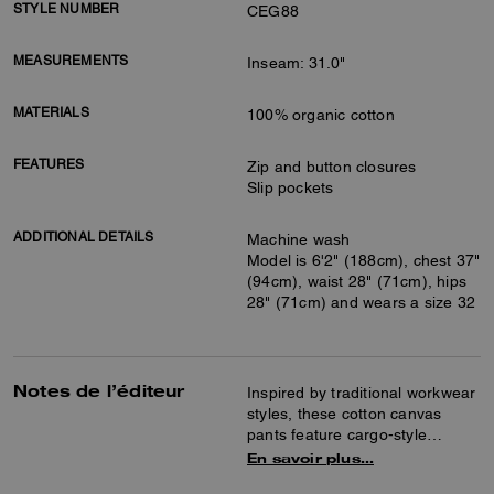
STYLE NUMBER
CEG88
MEASUREMENTS
Inseam: 31.0"
MATERIALS
100% organic cotton
FEATURES
Zip and button closures
Slip pockets
ADDITIONAL DETAILS
Machine wash
Model is 6'2" (188cm), chest 37"
(94cm), waist 28" (71cm), hips
28" (71cm) and wears a size 32
Notes de l’éditeur
Inspired by traditional workwear
styles, these cotton canvas
pants feature cargo-style
pockets and a carpenter loop.
En savoir plus…
The classic-fit silhouette is