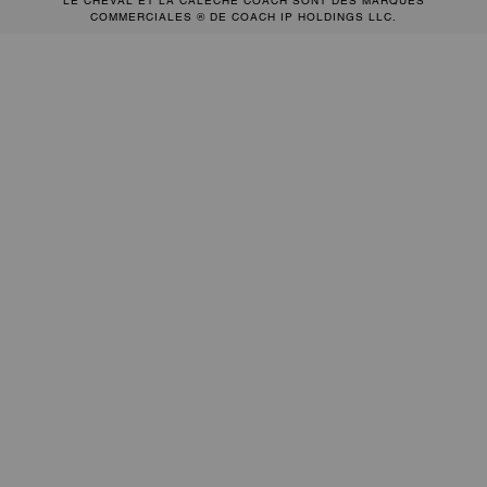
LE CHEVAL ET LA CALÈCHE COACH SONT DES MARQUES
COMMERCIALES ® DE COACH IP HOLDINGS LLC.