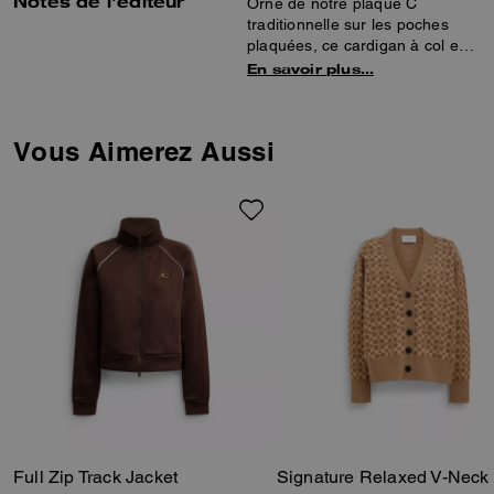
Notes de l’éditeur
Orné de notre plaque C
traditionnelle sur les poches
plaquées, ce cardigan à col en
V est confectionné en laine
En savoir plus…
chaude et confortable. Ce
design à coupe classique est
complété par une bordure
Vous Aimerez Aussi
côtelée.
Full Zip Track Jacket