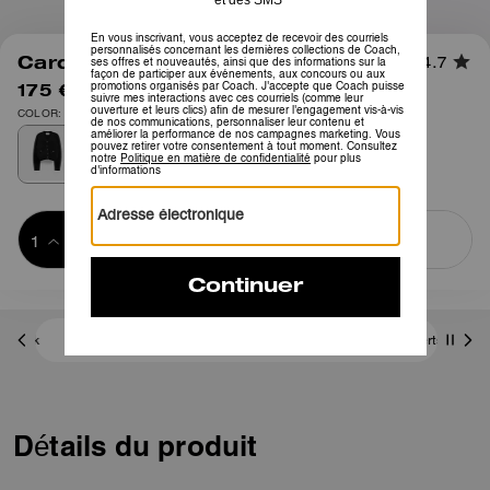
1
/
4
Cardigan Heritage C
4.7
175 €
350 €
COLOR: Noir
Ajouter au 
ACHETER MAINTENANT
panier
ADDING TO
BAG
Frais D'envoi Et De Retour Offerts
Détails du produit