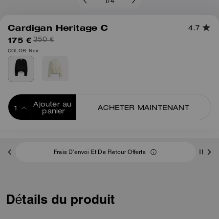
1
/
4
Cardigan Heritage C
4.7
175 €
350 €
COLOR: Noir
Ajouter au 
ACHETER MAINTENANT
panier
ADDING TO
BAG
Frais D'envoi Et De Retour Offerts
Détails du produit