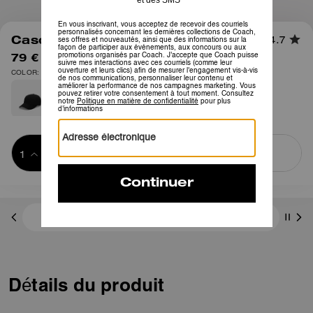
1
/
3
Casquette de Baseball Brodée
4.7
79 €
125 €
COLOR: Craie
Ajouter au 
ACHETER MAINTENANT
panier
ADDING TO
BAG
3 paiements de 26,33 € à 0 % d'intérêt avec
Détails du produit