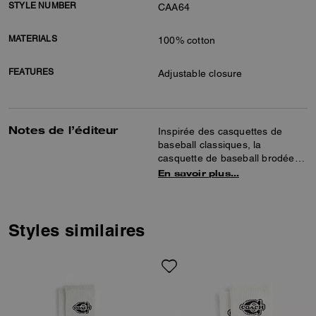
STYLE NUMBER
CAA64
MATERIALS
100% cotton
FEATURES
Adjustable closure
Notes de l’éditeur
Inspirée des casquettes de
baseball classiques, la
casquette de baseball brodée
est fabriquée en sergé 100 %
En savoir plus…
coton durable et confortable.
Que vous fassiez des courses
ou que vous rencontriez des
amis, ce chapeau est
Styles similaires
l’accessoire idéal pour
compléter votre style.