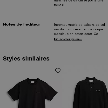
hanches de 89 cm et porte une
taille S
Notes de l’éditeur
Incontournable de saison, ce col
ras du cou présente une coupe
classique en coton doux. Ce
modèle sportif est complété par
En savoir plus…
un empiècement en V
d’inspiration sportive, d’une
bordure à bande et de notre
écusson Coach pour une touche
Styles similaires
traditionnelle.