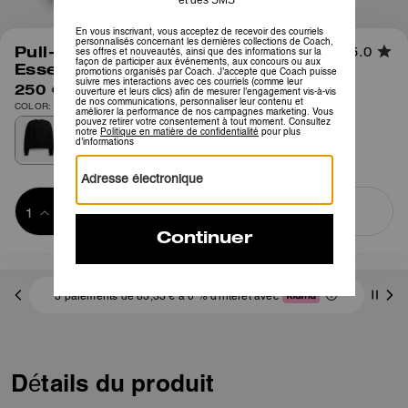
1
/
6
Pull-Over Col Ras Du Cou
5.0
Essentiel
250 €
COLOR: Noir
Ajouter au 
ACHETER MAINTENANT
panier
ADDING TO
BAG
3 paiements de 83,33 € à 0 % d'intérêt avec
Détails du produit