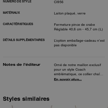
NUMÉRO DE STYLE
CI956
MATÉRIAUX
Laiton plaqué, verre
CARACTÉRISTIQUES
Fermeture pince de crabe
Réglable 40,6 cm - 45,7 cm (L)
DÉTAILS SUPPLÉMENTAIRES
L’option emballage-cadeau n’est
pas disponible
Notes de l’éditeur
Orné de notre maillon exclusif
pour un style Coach
emblématique, ce collier chaîne
en métal mélangé offre un look
En savoir plus…
moderne. Ce modèle
minimaliste et élégant est doté
d’un fermoir réglable pour le
porter long ou court.
Styles similaires