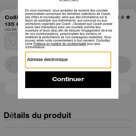
1
/
3
Collier Signature Chaîne Mixte
4.8
135 €
COLOR: Or/Argenté
Sold Out
3 paiements de 45,00 € à 0 % d'intérêt avec
Détails du produit