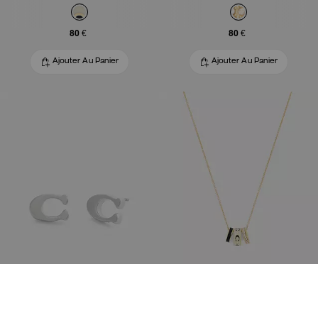
80 €
80 €
Ajouter Au Panier
Ajouter Au Panier
Boucles d’oreilles cloutées Signature
Collier Répété C Rondelle