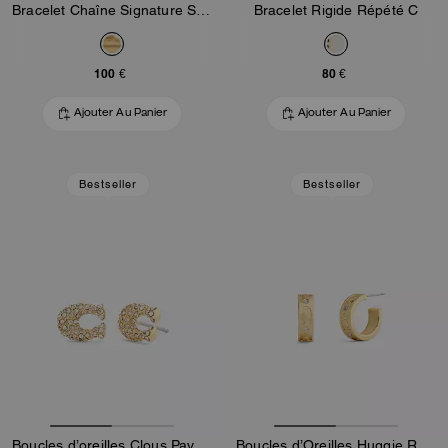
Bracelet Chaîne Signature Skeletal Rexy
Bracelet Rigide Répété C
100 €
80 €
Ajouter Au Panier
Ajouter Au Panier
Bestseller
Bestseller
Boucles d’oreilles Clous Pavé C
Boucles d’Oreilles Huggie Rehaussées