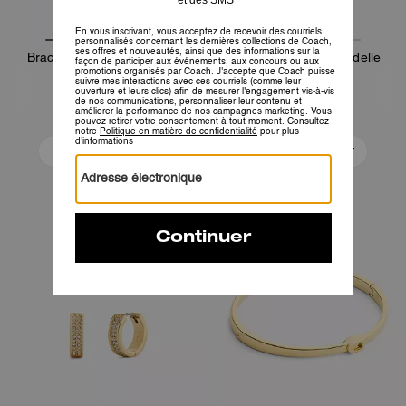
Bracelet Rigide Répété C
Collier Répété C Rondelle
70 €
80 €
Ajouter Au Panier
Ajouter Au Panier
Bestseller