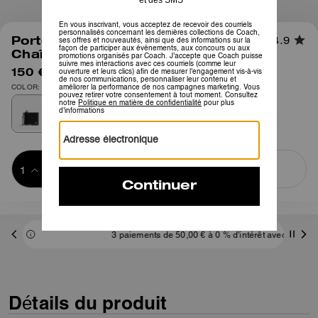
1
/
4
Portefeuille Double Volet Avec
4.9
Chaîne En Cuir Loved
150 €
250 €
COLOR: Marron orangé clair/Noir
Ajouter au 
ACHETER MAINTENANT
panier
ADDING TO
BAG
3 paiements de 50,00 € à 0 % d'intérêt avec
Détails du produit