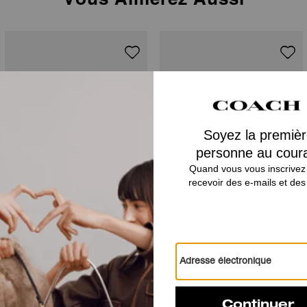
Pure Platinum Parfum 100 Ml
Coach For Men Eau De Toilette 100 Ml