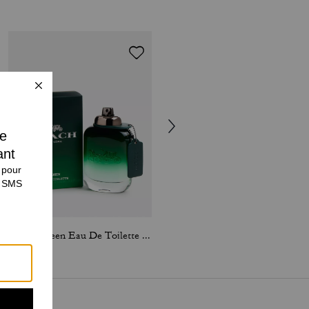
Coach Green Eau De Toilette 100 Ml
Coach For Men Eau De Toilette 40 Ml