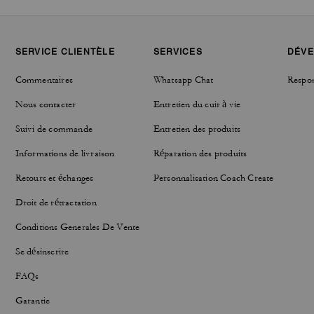
SERVICE CLIENTÈLE
SERVICES
DÉVE
Commentaires
Whatsapp Chat
Respon
Nous contacter
Entretien du cuir à vie
Suivi de commande
Entretien des produits
Informations de livraison
Réparation des produits
Retours et échanges
Personnalisation Coach Create
Droit de rétractation
Conditions Generales De Vente
Se désinscrire
FAQs
Garantie