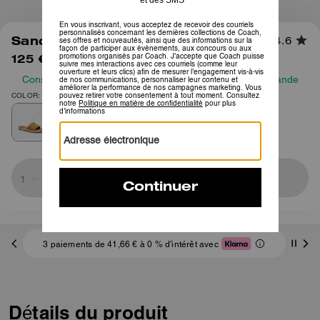
1
/
6
Sandale Espadrille Holly
4.6
125 €
175 €
Consultez notre guide des tailles avant de passer commande
COLOR: Naturel
Sold Out
3 paiements de 41,66 € à 0 % d'intérêt avec
Détails du produit