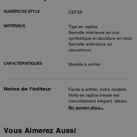
NUMÉRO DE STYLE
CEF29
MATÉRIAUX
Tige en raphia
Semelle intérieure en cuir
synthétique et doublure en tissu
Semelle extérieure en
caoutchouc
CARACTÉRISTIQUES
Modèle à enfiler
Notes de l’éditeur
Facile à enfiler, notre modèle
Holly en raphia tressé est
naturellement élégant. Idéale
pour l’été, cette sandale plate
En savoir plus…
polyvalente présente une assise
plantaire rembourrée et
confortable, une semelle
Vous Aimerez Aussi
extérieure en caoutchouc pour
une meilleure adhérence et