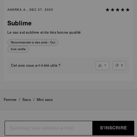
ANDREA A., DEC 27, 2025
Sublime
Le sac est sublime et de très bonne qualité
Recommander à des amis :
Oui
Avis vérifié
1
0
Cet avis vous a-t-il été utile ?
Femme
/
Sacs
/
Mini sacs
S’INSCRIRE