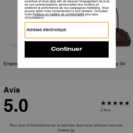
Empire Carryall Bag 34
Empire Carryall Bag 34
Avis
5.0
2
Avis
Pour plus d’informations sur la manière dont nous vérifions nos avis,
cliquez
ici
.