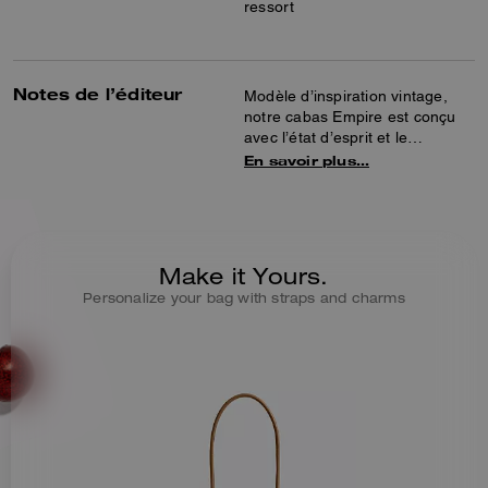
ressort
Notes de l’éditeur
Modèle d’inspiration vintage,
notre cabas Empire est conçu
avec l’état d’esprit et le
caractère de New York.
En savoir plus…
Confectionné en cuir doux
assoupli pour une sensation
luxueuse et glacé pour une
finition ultra-brillante, le 34
allongé présente un intérieur
Make it Yours.
spacieux avec une poche
Personalize your bag with straps and charms
polyvalente pour ranger les
petits effets personnels et un
cordon avec fermoir à ressort
pour fixer un porte-clés ou une
pochette. Il est complété par
des boucles à l’intérieur pour
élargir les soufflets latéraux
quand vous avez besoin d’un
peu plus d’espace et de longues