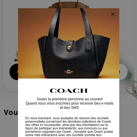
bandoulières fines qui reposent
parfaitement sur l’épaule.
Add Charm to Cart
Add Bundle to Bag
Vous Aimerez Aussi