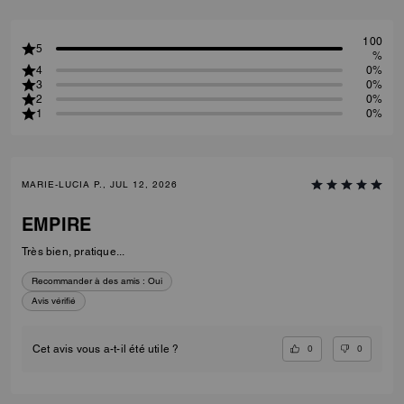
100
5
%
4
0%
3
0%
2
0%
1
0%
MARIE-LUCIA P., JUL 12, 2026
EMPIRE
Très bien, pratique...
Recommander à des amis :
Oui
Avis vérifié
0
0
Cet avis vous a-t-il été utile ?