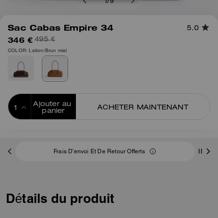
1
/
9
Sac Cabas Empire 34
5.0
346 €
495 €
COLOR: Laiton/Brun miel
Ajouter au 
ACHETER MAINTENANT
panier
ADDING TO
BAG
Frais D'envoi Et De Retour Offerts
Détails du produit