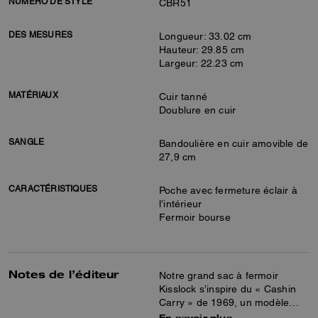
NUMÉRO DE STYLE
CBR51
DES MESURES
Longueur: 33.02 cm
Hauteur: 29.85 cm
Largeur: 22.23 cm
MATÉRIAUX
Cuir tanné
Doublure en cuir
SANGLE
Bandoulière en cuir amovible de
27,9 cm
CARACTÉRISTIQUES
Poche avec fermeture éclair à
l’intérieur
Fermoir bourse
Notes de l’éditeur
Notre grand sac à fermoir
Kisslock s’inspire du « Cashin
Carry » de 1969, un modèle
d’archives créé par Bonnie
En savoir plus…