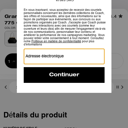
1
/
10
Grand Sac à Fermoir Kisslock
4.4
775 €
COLOR: Laiton/Noir
Ajouter au 
ACHETER MAINTENANT
panier
ADDING TO
BAG
3 paiements de 258,33 € à 0 % d'intérêt avec
Détails du produit