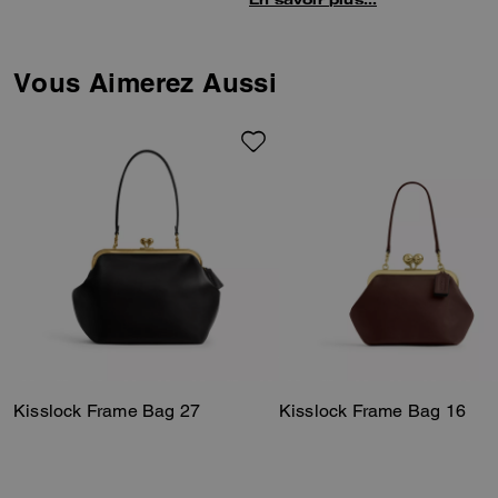
Cashin, la première directrice
artistique de Coach.
Réinterprété en un cabas
Vous Aimerez Aussi
spacieux, ce modèle en cuir
glovetanned d’une douceur
exceptionnelle arbore notre
fermoir kisslock iconique, inspiré
des porte-monnaie vintage, une
poche zippée intérieure pour
organiser vos essentiels, ainsi
qu’une bandoulière amovible.
Kisslock Frame Bag 27
Kisslock Frame Bag 16