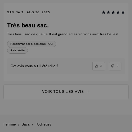
SAMIRA T., AUG 26, 2025
Très beau sac.
Très beau sac de qualité. Il est grand et les finitions sont très belles!
Recommander à des amis :
Oui
Avis vérifié
3
0
Cet avis vous a-t-il été utile ?
VOIR TOUS LES AVIS
Femme
/
Sacs
/
Pochettes