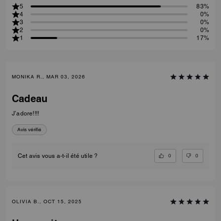
5
83%
4
0%
3
0%
2
0%
1
17%
MONIKA R., MAR 03, 2026
Cadeau
J’adore!!!!
Avis vérifié
0
0
Cet avis vous a-t-il été utile ?
OLIVIA B., OCT 15, 2025