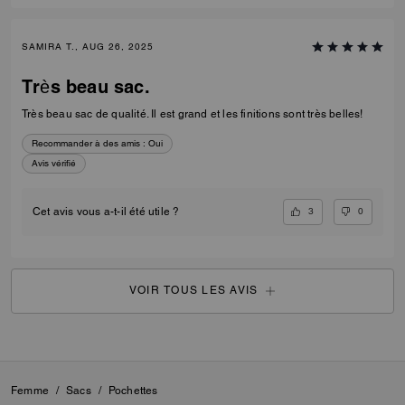
SAMIRA T., AUG 26, 2025
Très beau sac.
Très beau sac de qualité. Il est grand et les finitions sont très belles!
Recommander à des amis :
Oui
Avis vérifié
3
0
Cet avis vous a-t-il été utile ?
VOIR TOUS LES AVIS
Femme
/
Sacs
/
Pochettes