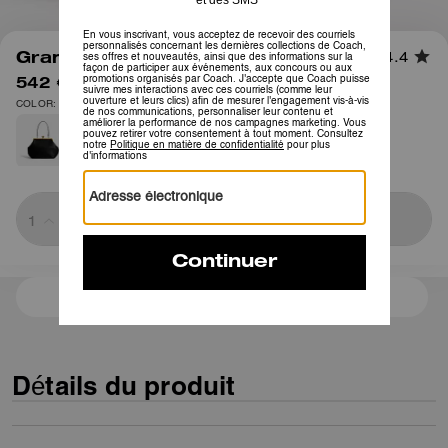
1
/
11
Grand Sac à Fermoir Kisslock
4.4
542 €
775 €
COLOR: Laiton/Cassis
Sold Out
3 paiements de 180,66 € à 0 % d'intérêt avec
Détails du produit