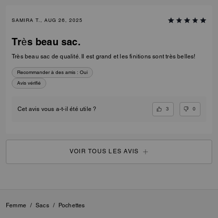
SAMIRA T., AUG 26, 2025
Très beau sac.
Très beau sac de qualité. Il est grand et les finitions sont très belles!
Recommander à des amis :
Oui
Avis vérifié
3
0
Cet avis vous a-t-il été utile ?
VOIR TOUS LES AVIS
Femme
/
Sacs
/
Pochettes