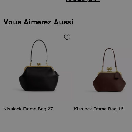
Cashin, la première directrice
artistique de Coach.
Réinterprété en un cabas
Vous Aimerez Aussi
spacieux, ce modèle en cuir
glovetanned d’une douceur
exceptionnelle arbore notre
fermoir kisslock iconique, inspiré
des porte-monnaie vintage, une
poche zippée intérieure pour
organiser vos essentiels, ainsi
qu’une bandoulière amovible.
Kisslock Frame Bag 27
Kisslock Frame Bag 16