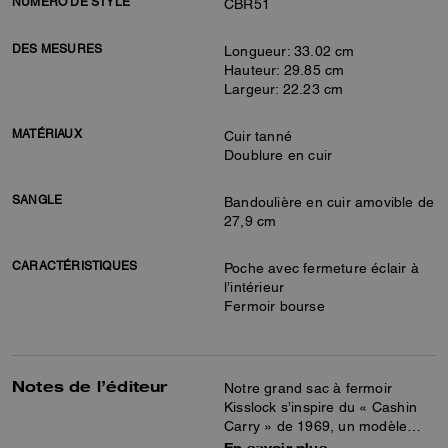
NUMÉRO DE STYLE
CBR51
DES MESURES
Longueur: 33.02 cm
Hauteur: 29.85 cm
Largeur: 22.23 cm
MATÉRIAUX
Cuir tanné
Doublure en cuir
SANGLE
Bandoulière en cuir amovible de
27,9 cm
CARACTÉRISTIQUES
Poche avec fermeture éclair à
l’intérieur
Fermoir bourse
Notes de l’éditeur
Notre grand sac à fermoir
Kisslock s’inspire du « Cashin
Carry » de 1969, un modèle
d’archives créé par Bonnie
En savoir plus…