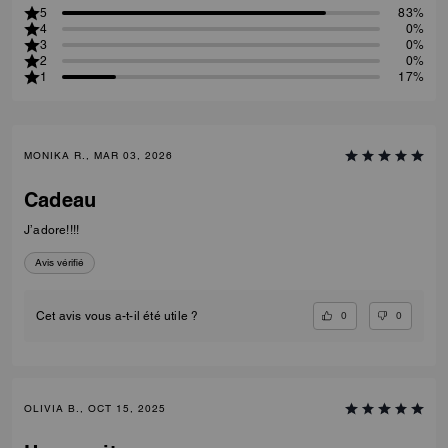
5
83%
4
0%
3
0%
2
0%
1
17%
MONIKA R., MAR 03, 2026
Cadeau
J’adore!!!!
Avis vérifié
0
0
Cet avis vous a-t-il été utile ?
OLIVIA B., OCT 15, 2025