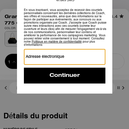
1
/
10
Grand Sac à Fermoir Kisslock
4.4
775 €
COLOR: Laiton/Noir
Ajouter au 
ACHETER MAINTENANT
panier
ADDING TO
BAG
3 paiements de 258,33 € à 0 % d'intérêt avec
Détails du produit