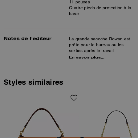
11 pouces
Quatre pieds de protection à la
base
Notes de l’éditeur
La grande sacoche Rowan est
prête pour le bureau ou les
sorties après le travail.
Confectionnée en cuir à grain
En savoir plus…
maroquiné raffiné, cette
sacoche structurée comprend
des poches intérieures à bouton
pression et avec fermeture
Styles similaires
éclair, ainsi qu’une poche
extérieure zippée pour des
options de rangement pratiques.
Une bandoulière amovible
permet de la porter à l’épaule
ou croisé.