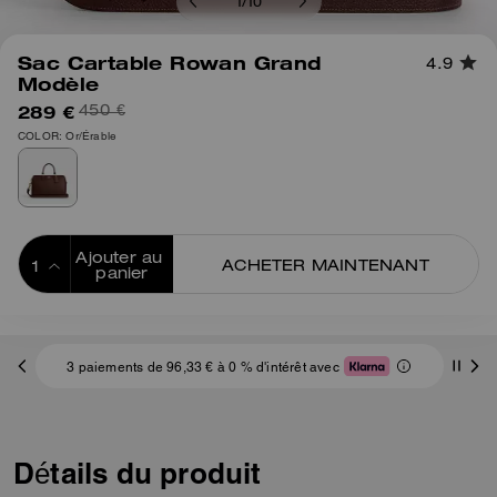
1
/
10
Sac Cartable Rowan Grand
4.9
Modèle
289 €
450 €
COLOR: Or/Érable
Ajouter au 
ACHETER MAINTENANT
panier
ADDING TO
BAG
3 paiements de 96,33 € à 0 % d'intérêt avec
Détails du produit