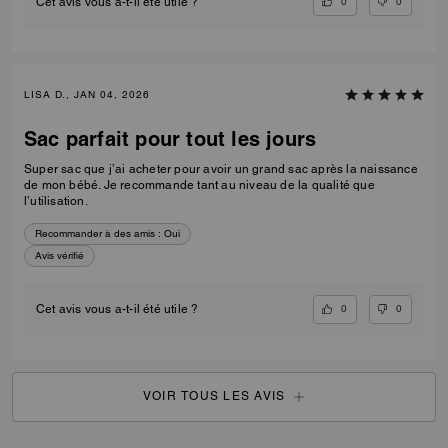
0
0
Cet avis vous a-t-il été utile ?
LISA D., JAN 04, 2026
Sac parfait pour tout les jours
Super sac que j’ai acheter pour avoir un grand sac après la naissance
de mon bébé. Je recommande tant au niveau de la qualité que
l’utilisation.
Recommander à des amis :
Oui
Avis vérifié
0
0
Cet avis vous a-t-il été utile ?
VOIR TOUS LES AVIS