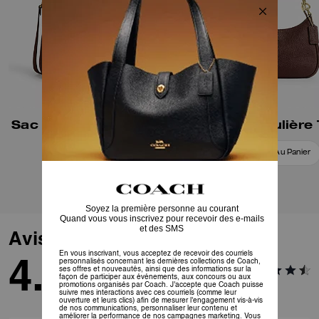
Sac porté épaule Laurel
Sac Bandoulière 
Ajouter Au Panier
Ajouter Au Panier
Avis
4.9
10
Avis