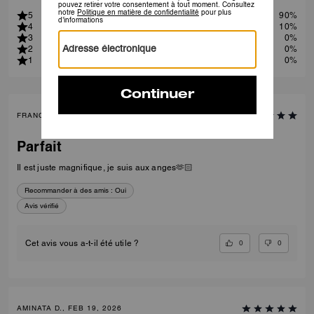
5
90%
4
10%
3
0%
2
0%
1
0%
FRANCK S., JUN 21, 2026
Parfait
Il est juste magnifique, je suis aux anges🫶🏻
Recommander à des amis :
Oui
Avis vérifié
0
0
Cet avis vous a-t-il été utile ?
AMINATA D., FEB 19, 2026