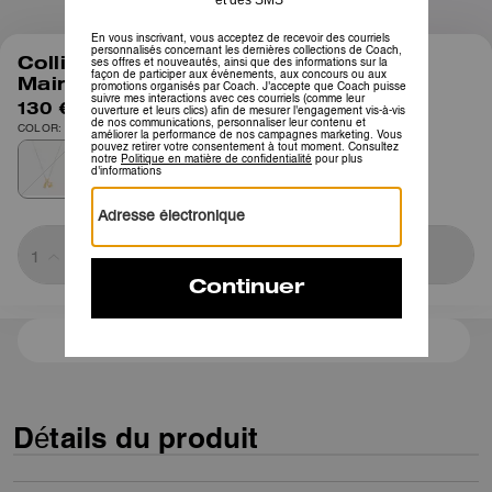
1
/
3
Collier Pendentif à Breloque Sac à
Main
130 €
COLOR: Doré
Sold Out
3 paiements de 43,33 € à 0 % d'intérêt avec
Détails du produit