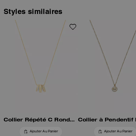
matelassé et notre breloque
papeterie exclusive. Agrémenté
Styles similaires
d’un pendentif cerise et d’une
étiquette, il est doté d’une
fermeture ajustable pour le
porter long ou court.
Collier Répété C Rondelle
Ajouter Au Panier
Ajouter Au Panier