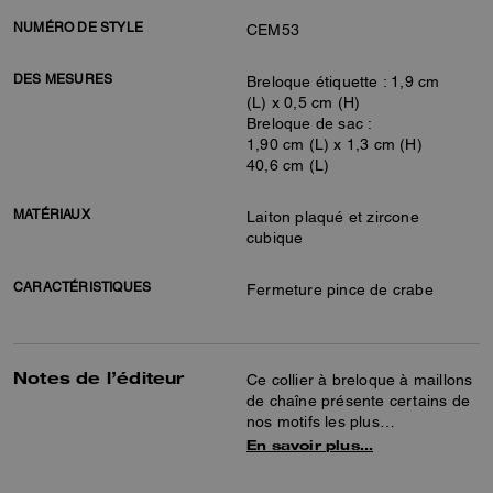
NUMÉRO DE STYLE
CEM53
DES MESURES
Breloque étiquette : 1,9 cm
(L) x 0,5 cm (H)
Breloque de sac :
1,90 cm (L) x 1,3 cm (H)
40,6 cm (L)
MATÉRIAUX
Laiton plaqué et zircone
cubique
CARACTÉRISTIQUES
Fermeture pince de crabe
Notes de l’éditeur
Ce collier à breloque à maillons
de chaîne présente certains de
nos motifs les plus
emblématiques, notamment
En savoir plus…
notre étiquette Coach « cheval
et calèche », notre sac Tabby