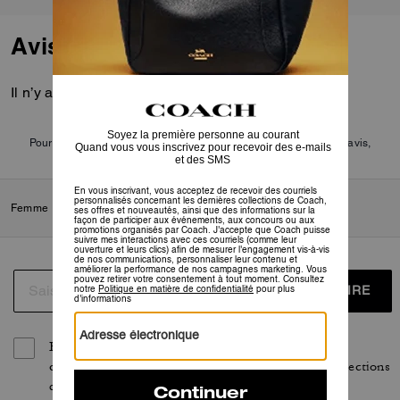
Avis
Il n’y a pas encore d’avis.
Pour plus d’informations sur la manière dont nous vérifions nos avis,
cliquez
ici
.
Femme
/
Accessoires et bijoux
/
Breloques de sacs et porte-clés
S’INSCRIRE
En vous inscrivant, vous acceptez de recevoir des
courriels personnalisés concernant les dernières collections
de Coach, ses offres et nouveautés, ainsi que des