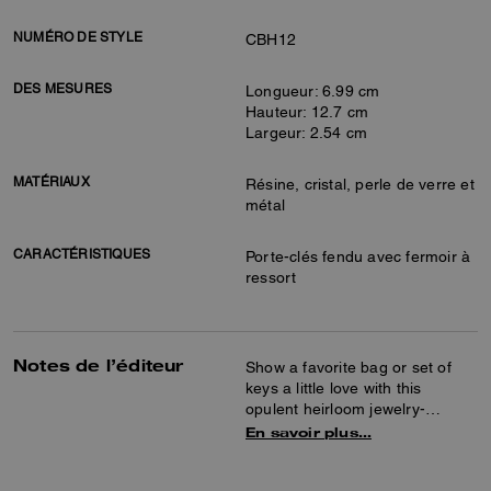
NUMÉRO DE STYLE
CBH12
DES MESURES
Longueur: 6.99 cm
Hauteur: 12.7 cm
Largeur: 2.54 cm
MATÉRIAUX
Résine, cristal, perle de verre et
métal
CARACTÉRISTIQUES
Porte-clés fendu avec fermoir à
ressort
Notes de l’éditeur
Show a favorite bag or set of
keys a little love with this
opulent heirloom jewelry-
inspired charm. Crafted of
En savoir plus…
smooth resin detailed with
pearly accents, it's finished with