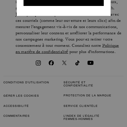
informations sur la façon de participer aux événements,
aux concours ou aux promotions organisés par Coach.
J’accepte que Coach puisse suivre mes interactions avec
ces courriels (comme leur ouverture et leurs clics) afin de
mesurer l'engagement vis-à-vis de nos communications,
personnaliser leur contenu et améliorer la performance de
nos campagnes marketing. Vous pouvez retirer votre
consentement à tout moment. Consultez notre
Politique
en matière de confidentialité
pour plus d'informations.
CONDITIONS D'UTILISATION
SÉCURITÉ ET
CONFIDENTIALITÉ
PROTECTION DE LA MARQUE
GÉRER LES COOKIES
ACCESSIBILITÉ
SERVICE CLIENTÈLE
COMMENTAIRES
L’INDEX DE L’ÉGALITÉ
FEMMES-HOMMES