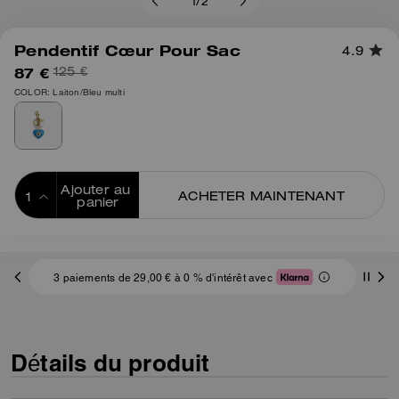
1
/
2
Pendentif Cœur Pour Sac
4.9
87 €
125 €
COLOR: Laiton/Bleu multi
Ajouter au 
ACHETER MAINTENANT
panier
ADDING TO
BAG
3 paiements de 29,00 € à 0 % d'intérêt avec
Détails du produit