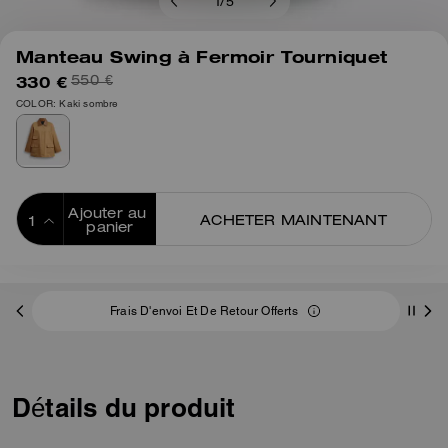
1
/
5
Manteau Swing à Fermoir Tourniquet
330 €
550 €
COLOR: Kaki sombre
Ajouter au 
ACHETER MAINTENANT
panier
ADDING TO
BAG
Frais D'envoi Et De Retour Offerts
Détails du produit