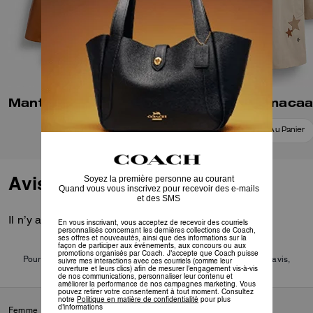
Manteau Swing en Cuir avec Fermoir Tourniquet
Ajouter Au Panier
Ajouter Au Panier
Avis
Il n’y a pas encore d’avis.
Pour plus d’informations sur la manière dont nous vérifions nos avis,
cliquez
ici
.
Femme
/
Prêt-à-porter
/
Manteaux et vestes