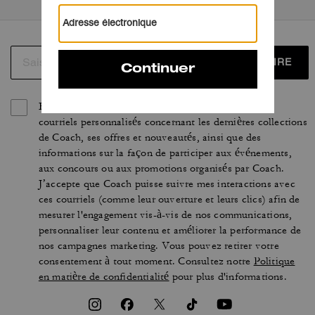
S’INSCRIRE
En vous inscrivant, vous acceptez de recevoir des
courriels personnalisés concernant les dernières collections
de Coach, ses offres et nouveautés, ainsi que des
informations sur la façon de participer aux événements,
aux concours ou aux promotions organisés par Coach.
J’accepte que Coach puisse suivre mes interactions avec
ces courriels (comme leur ouverture et leurs clics) afin de
mesurer l'engagement vis-à-vis de nos communications,
personnaliser leur contenu et améliorer la performance de
nos campagnes marketing. Vous pouvez retirer votre
consentement à tout moment. Consultez notre
Politique
en matière de confidentialité
pour plus d'informations.