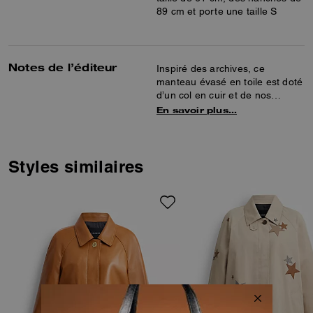
89 cm et porte une taille S
Notes de l’éditeur
Inspiré des archives, ce
manteau évasé en toile est doté
d’un col en cuir et de nos
fermoirs pivotants
En savoir plus…
emblématiques. Agrémenté de
pattes de boutonnage aux
manches et de poches à rabat,
il est complété par une
Styles similaires
fermeture éclair dissimulée à
l’avant.