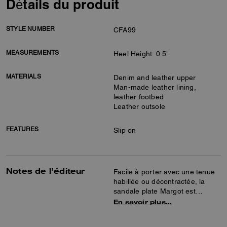
Détails du produit
STYLE NUMBER
CFA99
MEASUREMENTS
Heel Height: 0.5"
MATERIALS
Denim and leather upper
Man-made leather lining,
leather footbed
Leather outsole
FEATURES
Slip on
Notes de l’éditeur
Facile à porter avec une tenue
habillée ou décontractée, la
sandale plate Margot est
parfaite pour les journées et les
En savoir plus…
nuits d’été. Confectionnée en
cuir lisse et dans notre denim