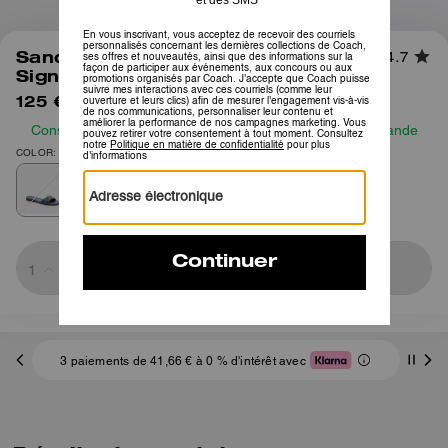
1
/
6
Sandale Plate Margot En Denim
4.7
Signature Cristal
125 €
195 €
Consultez notre guide des tailles avant de passer commande
COLOR: Denim
Sold Out
3 paiements de 41,66 € à 0 % d'intérêt avec