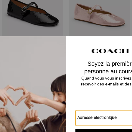
Mary Jane
Mary Jane
Avis
Il n’y a pas encore d’avis.
Pour plus d’informations sur la manière dont nous vérifions nos avis, cliquez
ici
.