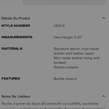
Détails Du Produit
STYLE NUMBER
CEX12
MEASUREMENTS
Heel Height: 0.25"
MATERIALS
Signature denim, man-made
leather and leather upper
Man-made leather lining and
footbed
Rubber outsole
FEATURES
Buckle closure
Notes De L’éditeur
Faciles à porter de façon décontractée ou habillée, nos babies
avec « C » sculpté sont confectionnées dans notre denim exclusif