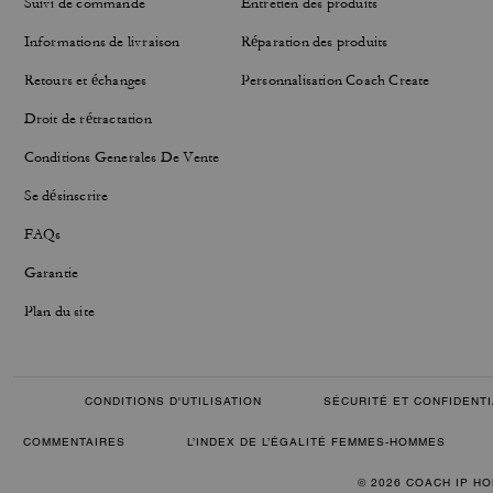
Suivi de commande
Entretien des produits
Informations de livraison
Réparation des produits
Retours et échanges
Personnalisation Coach Create
Droit de rétractation
Conditions Generales De Vente
Se désinscrire
FAQs
Garantie
Plan du site
CONDITIONS D'UTILISATION
SÉCURITÉ ET CONFIDENTI
COMMENTAIRES
L’INDEX DE L’ÉGALITÉ FEMMES-HOMMES
© 2026 COACH IP HO