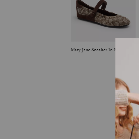
Mary Jane Sneaker In Signature Jacquard