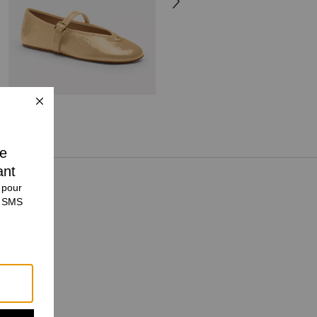
Mary Jane
Lace-Up Soft Ballet Flat