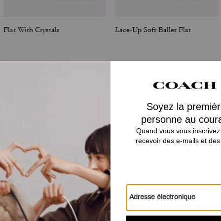
Flat With Crystals
Lace-Up Soft Ballet Flat
Avis
Il n’y a pas encore d’avis.
Pour plus d’informations sur la manière dont nous vérifions nos avis, cliquez
ici
.