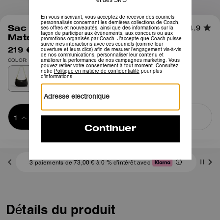
1
/
11
Sac Bandoulière Mini Teri
4.9
Matelassé
219 €
450 €
COLOR: Doré/Noir
Ajouter au 
ACHETER MAINTENANT
panier
ADDING TO
BAG
3 paiements de 73,00 € à 0 % d'intérêt avec
Détails du produit