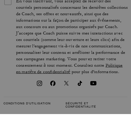
En vous inscrivant, vous acceptez de recevoir des
courriels personnalisés concernant les dernières collections
de Coach, ses offres et nouveautés, ainsi que des
informations sur la façon de participer aux événements,
aux concours ou aux promotions organisés par Coach.
J’accepte que Coach puisse suivre mes interactions avec
ces courriels (comme leur ouverture et leurs clics) afin de
mesurer l'engagement vis-à-vis de nos communications,
personnaliser leur contenu et améliorer la performance de
nos campagnes marketing. Vous pouvez retirer votre
consentement à tout moment. Consultez notre
Politique
en matière de confidentialité
pour plus d'informations.
CONDITIONS D'UTILISATION
SÉCURITÉ ET
CONFIDENTIALITÉ
PROTECTION DE LA MARQUE
GÉRER LES COOKIES
ACCESSIBILITÉ
SERVICE CLIENTÈLE