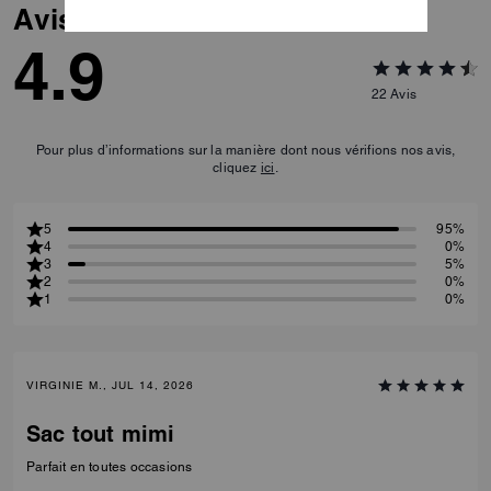
Avis
4.9
22
Avis
Pour plus d’informations sur la manière dont nous vérifions nos avis,
cliquez
ici
.
5
95%
4
0%
3
5%
2
0%
1
0%
VIRGINIE M., JUL 14, 2026
Sac tout mimi
Parfait en toutes occasions