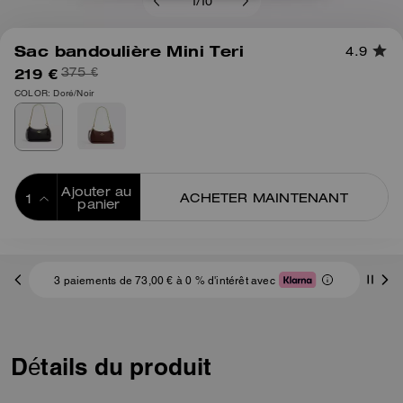
1
/
10
Sac bandoulière Mini Teri
4.9
219 €
375 €
COLOR: Doré/Noir
Ajouter au 
ACHETER MAINTENANT
panier
ADDING TO
BAG
3 paiements de 73,00 € à 0 % d'intérêt avec
Détails du produit