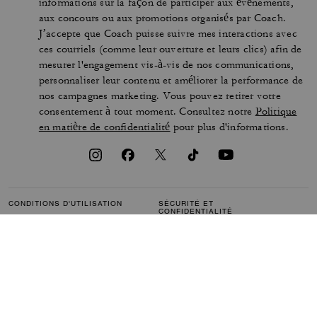
informations sur la façon de participer aux événements,
aux concours ou aux promotions organisés par Coach.
J’accepte que Coach puisse suivre mes interactions avec
ces courriels (comme leur ouverture et leurs clics) afin de
mesurer l'engagement vis-à-vis de nos communications,
personnaliser leur contenu et améliorer la performance de
nos campagnes marketing. Vous pouvez retirer votre
consentement à tout moment. Consultez notre
Politique
en matière de confidentialité
pour plus d'informations.
CONDITIONS D'UTILISATION
SÉCURITÉ ET
CONFIDENTIALITÉ
PROTECTION DE LA MARQUE
GÉRER LES COOKIES
ACCESSIBILITÉ
SERVICE CLIENTÈLE
COMMENTAIRES
L’INDEX DE L’ÉGALITÉ
FEMMES-HOMMES