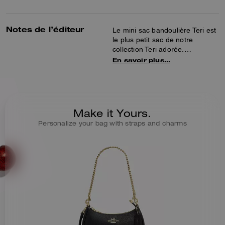
Notes de l’éditeur
Le mini sac bandoulière Teri est
le plus petit sac de notre
collection Teri adorée.
Confectionné en cuir galet
En savoir plus…
raffiné, ce sac est pensé pour le
quotidien. Il est doté d’une
longue bandoulière amovible
qui permet de le porter—à
l’épaule ou croisé. Ce sac
Make it Yours.
bandoulière est idéal pour
Personalize your bag with straps and charms
transporter les essentiels du
quotidien tels que des clés, des
cartes et vos objets préférés
dans sa poche à bouton
pression.