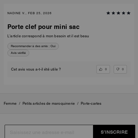
NADINE V., FEB 25, 2026
Porte clef pour mini sac
L'article correspond à mon besoin et il est beau
Recommander à des amis :
Oui
Avis vérifié
0
0
Cet avis vous a-t-il été utile ?
Femme
/
Petits articles de maroquinerie
/
Porte-cartes
S’INSCRIRE