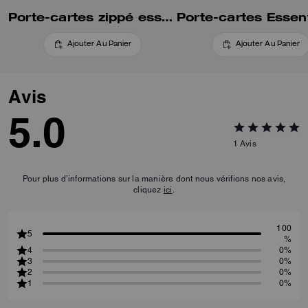
Porte-cartes zippé essentiel petit format
Ajouter Au Panier
Ajouter Au Panier
Avis
5.0
1
Avis
Pour plus d’informations sur la manière dont nous vérifions nos avis,
cliquez
ici
.
100
5
%
4
0%
3
0%
2
0%
1
0%