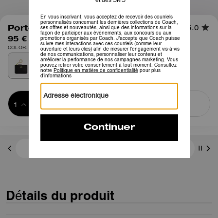
1
/
3
Porte-cartes Mini Essentiel
5.0
95 €
COLOR: Laiton/Noir
Ajouter au 
ACHETER MAINTENANT
panier
ADDING TO
BAG
3 paiements de 31,66 € à 0 % d'intérêt avec
Détails du produit