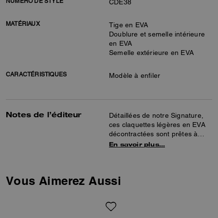
NUMÉRO DE STYLE
CDE38
MATÉRIAUX
Tige en EVA
Doublure et semelle intérieure
en EVA
Semelle extérieure en EVA
CARACTÉRISTIQUES
Modèle à enfiler
Notes de l’éditeur
Détaillées de notre Signature,
ces claquettes légères en EVA
décontractées sont prêtes à
vous accompagner au bord de
En savoir plus…
la piscine, à la plage ou dans
les rues de la ville. Leur semelle
intérieure moulée assure un
Vous Aimerez Aussi
confort tout au long de la
journée.