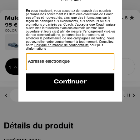
1
/
6
Mule Bay en Toile Signature
4.6
95 €
COLOR: Noir
Ajouter au 
ACHETER MAINTENANT
panier
ADDING TO
BAG
Frais D'envoi Et De Retour Offerts
Détails du produit