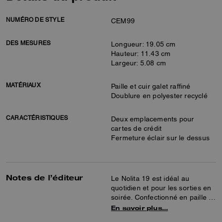
NUMÉRO DE STYLE
CEM99
DES MESURES
Longueur: 19.05 cm
Hauteur: 11.43 cm
Largeur: 5.08 cm
MATÉRIAUX
Paille et cuir galet raffiné
Doublure en polyester recyclé
CARACTÉRISTIQUES
Deux emplacements pour
cartes de crédit
Fermeture éclair sur le dessus
Notes de l’éditeur
Le Nolita 19 est idéal au
quotidien et pour les sorties en
soirée. Confectionné en paille et
en cuir à grain maroquiné
En savoir plus…
raffiné, ce mini sac comprend