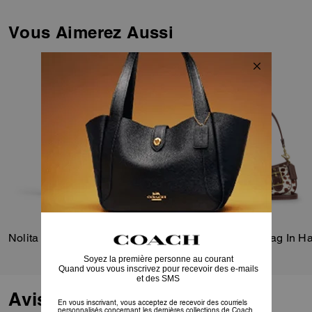
deux emplacements pour cartes
pour un accès facile à vos
Vous Aimerez Aussi
essentiels.
Nolita 19 With Gingham Print
Ashton Shoulder Bag In Hai
Avis