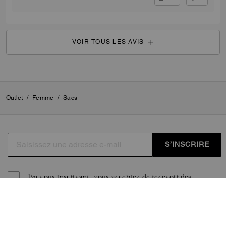
VOIR TOUS LES AVIS
Outlet
/
Femme
/
Sacs
S’INSCRIRE
En vous inscrivant, vous acceptez de recevoir des
courriels personnalisés concernant les dernières collections
de Coach, ses offres et nouveautés, ainsi que des
informations sur la façon de participer aux événements,
aux concours ou aux promotions organisés par Coach.