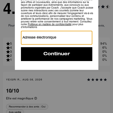
4.9
16
Avis
Pour plus d’informations sur la manière dont nous vérifions nos avis,
cliquez
ici
.
5
94%
4
6%
3
0%
2
0%
1
0%
YEIGRI R., AUG 08, 2026
10/10
Elle est magnifique 😍
Recommander à des amis :
Oui
Avis vérifié