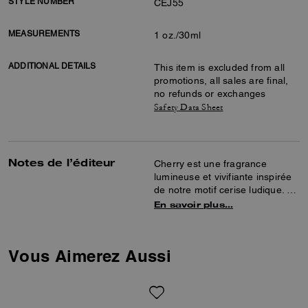
STYLE NUMBER
CEJ55
MEASUREMENTS
1 oz./30ml
ADDITIONAL DETAILS
This item is excluded from all
promotions, all sales are final,
no refunds or exchanges
Safety Data Sheet
Notes de l’éditeur
Cherry est une fragrance
lumineuse et vivifiante inspirée
de notre motif cerise ludique. Ce
parfum joyeux s’ouvre sur des
En savoir plus…
notes de tête gourmandes de
cerise noire, la fraîcheur
acidulée de la mandarine
Vous Aimerez Aussi
italienne et du poivre rose,
rehaussées par un cœur floral
luxuriant de jasmin sambac, de
magnolia et de rose, avant de
laisser place à des notes