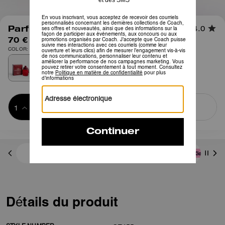
1
/
2
Parfum Cerise 30 ml
4.0
70 €
COLOR: Multi
Ajouter au 
ACHETER MAINTENANT
panier
ADDING TO
BAG
3 paiements de 23,33 € à 0 % d'intérêt avec
Détails du produit