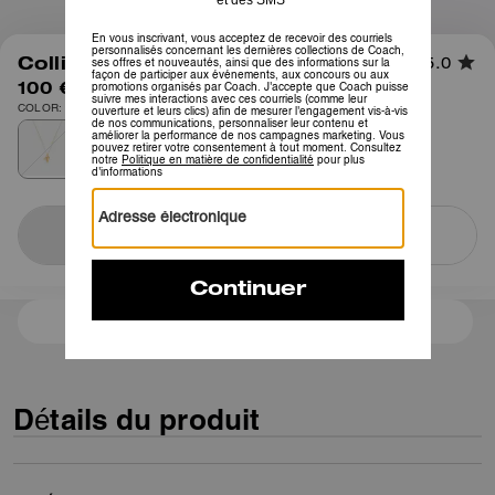
1
/
3
Collier Pendentif Charme Perle
5.0
100 €
COLOR: Or/Perle
Notify Me
Sold Out
3 paiements de 33,33 € à 0 % d'intérêt avec
Détails du produit