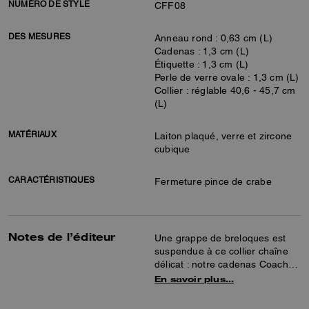
NUMÉRO DE STYLE
CFF08
DES MESURES
Anneau rond : 0,63 cm (L)
Cadenas : 1,3 cm (L)
Étiquette : 1,3 cm (L)
Perle de verre ovale : 1,3 cm (L)
Collier : réglable 40,6 - 45,7 cm
(L)
MATÉRIAUX
Laiton plaqué, verre et zircone
cubique
CARACTÉRISTIQUES
Fermeture pince de crabe
Notes de l’éditeur
Une grappe de breloques est
suspendue à ce collier chaîne
délicat : notre cadenas Coach,
notre étiquette Coach « cheval
En savoir plus…
et calèche » et un cabochon
nacré. Ce modèle élégant est