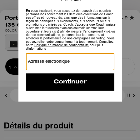
1
/
5
Portefeuille Mila Petit Rabat
4.9
135 €
COLOR: Laiton/Noir
Ajouter au 
ACHETER MAINTENANT
panier
ADDING TO
BAG
3 paiements de 45,00 € à 0 % d'intérêt avec
Détails du produit