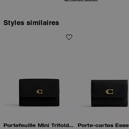
et portant notre élément
exclusif, ce portefeuille compact
à trois volets dispose d’une
poche extérieure avec
Styles similaires
fermeture éclair pratique pour
ranger votre monnaie, six
emplacements pour cartes, un
long compartiment à billets et
un emplacement pour carte à
l’extérieur pour un accès facile à
votre carte d'identité ou à vos
cartes les plus fréquemment
utilisées.
Portefeuille Mini Trifold Essentiel
Porte-cartes Esse