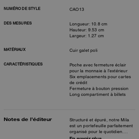
NUMÉRO DE STYLE
CAO13
DES MESURES
Longueur: 10.8 cm
Hauteur: 9.53 cm
Largeur: 1.27 cm
MATÉRIAUX
Cuir galet poli
CARACTÉRISTIQUES
Poche avec fermeture éclair
pour la monnaie à l’extérieur
Six emplacements pour cartes
de crédit
Fermeture à bouton pression
Long compartiment à billets
Notes de l’éditeur
Structuré et épuré, notre Mila
est un portefeuille parfaitement
organisé pour le quotidien.
Confectionné en cuir galet poli
En savoir plus…