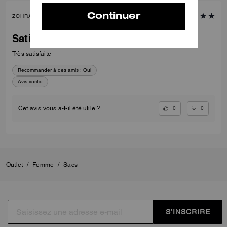
ZOHRA A., JAN 30, 2026
Satisfait
Très satisfaite
Recommander à des amis :
Oui
Avis vérifié
0
0
Cet avis vous a-t-il été utile ?
Outlet
/
Femme
/
Sacs
S’INSCRIRE