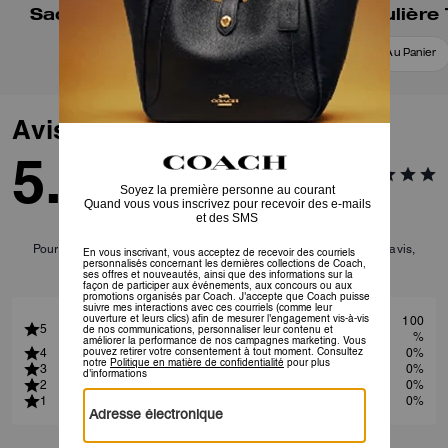
Sac porté épaule Ella
Sac Bandoulière 
Ajouter Au Panier
Ajouter Au Panier
Avis
5.0
1
Avis
Pour plus d’informations sur la manière dont nous vérifions nos avis,
cliquez
ici
.
100
5
%
4
0%
3
0%
2
0%
1
0%