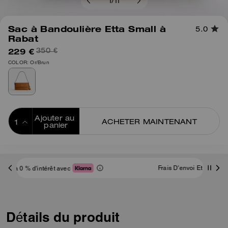
1
/
11
Sac à Bandoulière Etta Small à
5.0
Rabat
229 €
350 €
COLOR: Or/Brun
Ajouter au 
ACHETER MAINTENANT
panier
ADDING TO
BAG
Frais D'envoi Et De Retour Offerts
Détails du produit