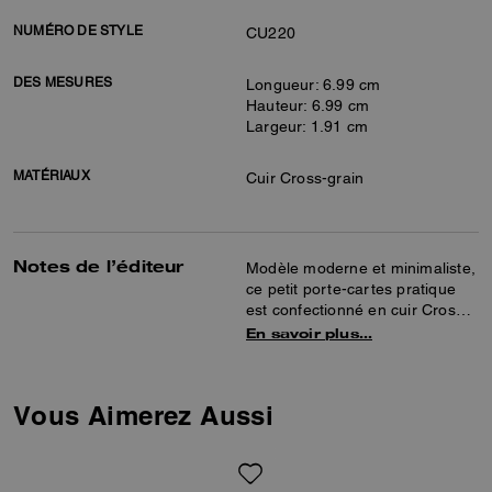
NUMÉRO DE STYLE
CU220
DES MESURES
Longueur: 6.99 cm
Hauteur: 6.99 cm
Largeur: 1.91 cm
MATÉRIAUX
Cuir Cross-grain
Notes de l’éditeur
Modèle moderne et minimaliste,
ce petit porte-cartes pratique
est confectionné en cuir Cross-
grain résistant aux éraflures.
En savoir plus…
Complété par notre élément
exclusif, ce modèle fin s’ouvre
pour révéler trois emplacements
Vous Aimerez Aussi
pour cartes et deux poches
ouvertes avec de l’espace pour
la monnaie, les reçus ainsi que
des écouteurs sans fils ou de