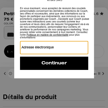
1
/
3
Petit Porte-cartes Zippé
4.6
75 €
COLOR: Noir
Ajouter au 
ACHETER MAINTENANT
panier
ADDING TO
BAG
3 paiements de 25,00 € à 0 % d'intérêt avec
Détails du produit