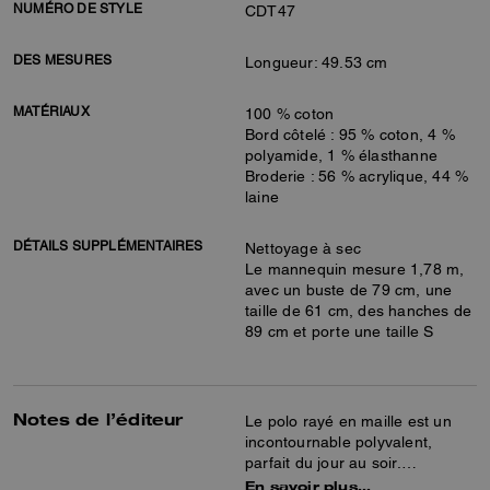
NUMÉRO DE STYLE
CDT47
DES MESURES
Longueur: 49.53 cm
MATÉRIAUX
100 % coton
Bord côtelé : 95 % coton, 4 %
polyamide, 1 % élasthanne
Broderie : 56 % acrylique, 44 %
laine
DÉTAILS SUPPLÉMENTAIRES
Nettoyage à sec
Le mannequin mesure 1,78 m,
avec un buste de 79 cm, une
taille de 61 cm, des hanches de
89 cm et porte une taille S
Notes de l’éditeur
Le polo rayé en maille est un
incontournable polyvalent,
parfait du jour au soir.
Confectionné en coton, il se
En savoir plus…