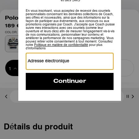
1
/
4
Polo Tricoté Rayé
189 €
295 €
COLOR: Bleu marine/Ivoire
Ajouter au 
ACHETER MAINTENANT
panier
ADDING TO
BAG
3 paiements de 63,00 € à 0 % d'intérêt avec
Détails du produit