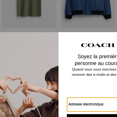
Rexy 10th Birthday Polo
Denim Varsity Jacket In Organic Cotton
Avis
Il n’y a pas encore d’avis.
Pour plus d’informations sur la manière dont nous vérifions nos avis, cliquez
ici
.