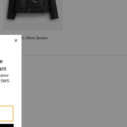
Lightweight Moto Jacket
Quilted Workwear Jacket