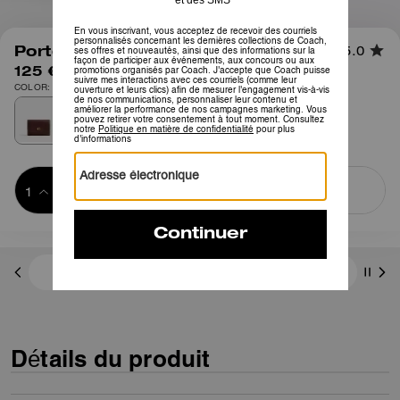
1
/
4
Porte-cartes à rabat essentiel
5.0
125 €
COLOR: Laiton/Érable
Ajouter au 
ACHETER MAINTENANT
panier
ADDING TO
BAG
3 paiements de 41,66 € à 0 % d'intérêt avec
Détails du produit