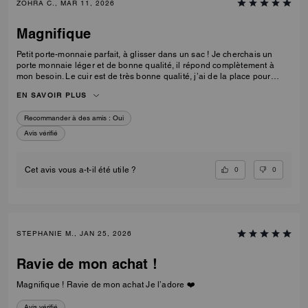
ZOHRA C., MAR 11, 2026
Magnifique
Petit porte-monnaie parfait, à glisser dans un sac ! Je cherchais un
porte monnaie léger et de bonne qualité, il répond complètement à
mon besoin. Le cuir est de très bonne qualité, j’ai de la place pour
mettre mes cartes (format carte bancaire ou nouvelle pièce d’identité)
EN SAVOIR PLUS
et une petite poche zippée pour ranger mes pièces.
Recommander à des amis :
Oui
Avis vérifié
0
0
Cet avis vous a-t-il été utile ?
STEPHANIE M., JAN 25, 2026
Ravie de mon achat !
Magnifique ! Ravie de mon achat Je l’adore ❤️
Avis vérifié