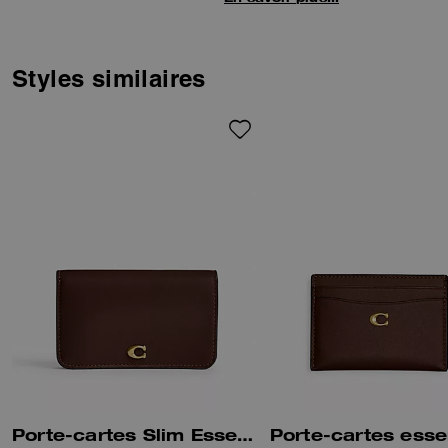
pièces d’identité ainsi qu’une
poche zippée pour la monnaie
ou de petits accessoires. Orné
de notre emblématique
Styles similaires
quincaillerie Signature, il
dispose également d’une poche
extérieure pratique pour un
accès rapide à l’essentiel.
Porte-cartes Slim Essentiel
Porte-cartes esse