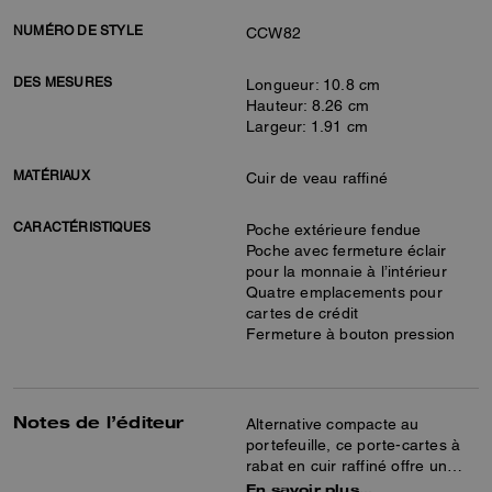
NUMÉRO DE STYLE
CCW82
DES MESURES
Longueur: 10.8 cm
Hauteur: 8.26 cm
Largeur: 1.91 cm
MATÉRIAUX
Cuir de veau raffiné
CARACTÉRISTIQUES
Poche extérieure fendue
Poche avec fermeture éclair
pour la monnaie à l’intérieur
Quatre emplacements pour
cartes de crédit
Fermeture à bouton pression
Notes de l’éditeur
Alternative compacte au
portefeuille, ce porte-cartes à
rabat en cuir raffiné offre un
espace pour vos cartes, billets,
En savoir plus…