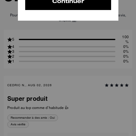
Pour plus d’informations sur la manière dont nous vérifions nos avis,
cliquez
ici
.
100
5
%
4
0%
3
0%
2
0%
1
0%
CEDRIC N., AUG 02, 2026
Super produit
Produit au top comme d’habitude 👍
Recommander à des amis :
Oui
Avis vérifié