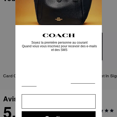
Card Case With Money Clip In Signature Canvas
Avis
5.0
1
Avis