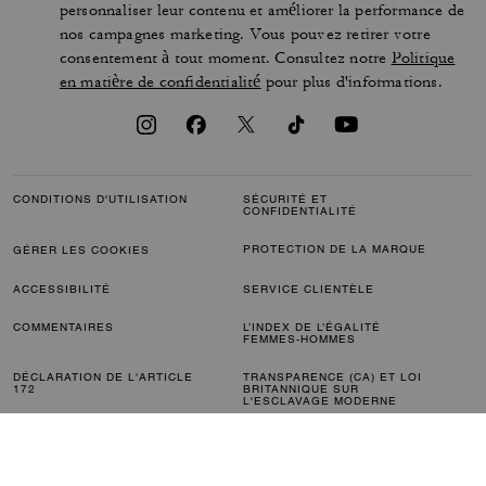
personnaliser leur contenu et améliorer la performance de
nos campagnes marketing. Vous pouvez retirer votre
consentement à tout moment. Consultez notre
Politique
en matière de confidentialité
pour plus d'informations.
CONDITIONS D'UTILISATION
SÉCURITÉ ET
CONFIDENTIALITÉ
PROTECTION DE LA MARQUE
GÉRER LES COOKIES
ACCESSIBILITÉ
SERVICE CLIENTÈLE
COMMENTAIRES
L’INDEX DE L’ÉGALITÉ
FEMMES-HOMMES
DÉCLARATION DE L'ARTICLE
TRANSPARENCE (CA) ET LOI
172
BRITANNIQUE SUR
L'ESCLAVAGE MODERNE
PLAN DU SITE
© 2026 COACH IP HOLDINGS LLC. COACH, LE SIGNE EMBLÉMATIQUE C