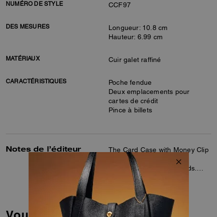
NUMÉRO DE STYLE
CCF97
DES MESURES
Longueur: 10.8 cm
Hauteur: 6.99 cm
MATÉRIAUX
Cuir galet raffiné
CARACTÉRISTIQUES
Poche fendue
Deux emplacements pour
cartes de crédit
Pince à billets
Notes de l’éditeur
The Card Case with Money Clip
fits easily into pockets for
commutes or quick errands.
Crafted of refined pebble
En savoir plus…
leather, this compact wallet
features two credit card slots, a
slip pocket and a money clip to
Vous Aimerez Aussi
keep essentials organized.