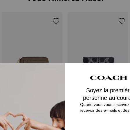
Zip Card Case
Compact Billfold Wallet In Signature Canvas