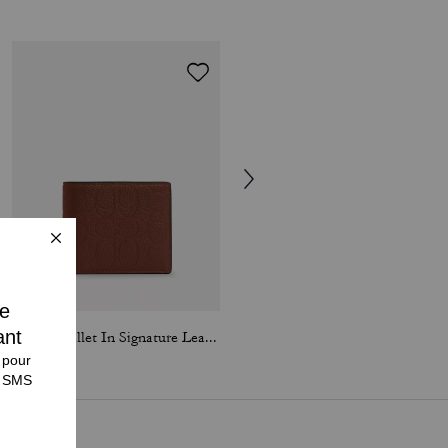
3-In-1 Wallet In Signature Leather
Crystal Apple Bag Charm