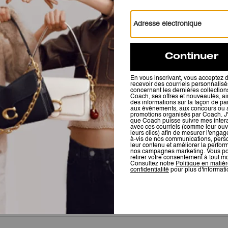
Avis
5.0
Étoiles
1
Avis
Pour plus d’informations sur la manière dont nous vérifions nos avis, cliquez
ici
.
Parfait
Produit parfait et service en boutique aussi !
Cet avis vous a-t-il été utile ?
0
0