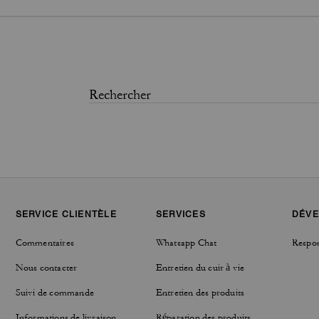
SERVICE CLIENTÈLE
SERVICES
DÉVE
Commentaires
Whatsapp Chat
Respon
Nous contacter
Entretien du cuir à vie
Suivi de commande
Entretien des produits
Informations de livraison
Réparation des produits