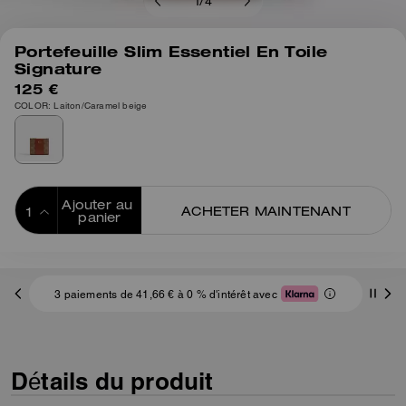
1
/
4
Portefeuille Slim Essentiel En Toile
Signature
125 €
COLOR: Laiton/Caramel beige
Ajouter au 
ACHETER MAINTENANT
panier
ADDING TO
BAG
3 paiements de 41,66 € à 0 % d'intérêt avec
Détails du produit