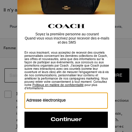
Il n’y a pas encore d’avis.
Pour plus d’informations sur la manière dont nous vérifions nos avis,
cliquez
ici
.
Femme
/
Petits articles de maroquinerie
/
Portefeuilles
S’INSCRIRE
En vous inscrivant, vous acceptez de recevoir des
courriels personnalisés concernant les dernières collections
de Coach, ses offres et nouveautés, ainsi que des
informations sur la façon de participer aux événements,
aux concours ou aux promotions organisés par Coach.
J’accepte que Coach puisse suivre mes interactions avec