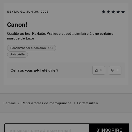
SEYMA G., JUN 30, 2025
Canon!
Qualité au top! Parfaite. Pratique et petit, similaire à une certaine
marque de Luxe
Recommander à des amis :
Oui
Avis vérifié
0
0
Cet avis vous a-t-il été utile ?
Femme
/
Petits articles de maroquinerie
/
Portefeuilles
S’INSCRIRE