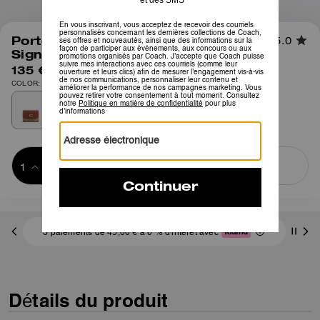
1
/
3
Porte-cartes Essentiel En Toile
5.0
Signature
135 €
COLOR: Laiton/Caramel beige
Ajouter au 
ACHETER MAINTENANT
panier
ADDING TO
BAG
3 paiements de 45,00 € à 0 % d'intérêt avec
Détails du produit