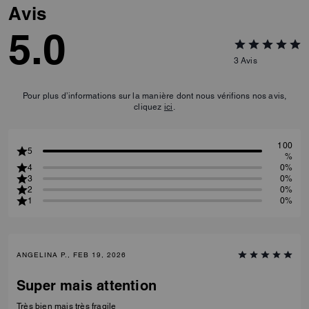
Avis
5.0
3
Avis
Pour plus d’informations sur la manière dont nous vérifions nos avis,
cliquez
ici
.
100
5
%
4
0%
3
0%
2
0%
1
0%
ANGELINA P., FEB 19, 2026
Super mais attention
Très bien mais très fragile